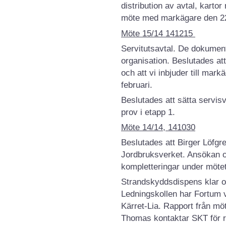
distribution av avtal, kart
möte med markägare den 2
Möte 15/14 141215
Servitutsavtal. De dokumen
organisation. Beslutades at
och att vi inbjuder till mark
februari.
Beslutades att sätta servisve
prov i etapp 1.
Möte 14/14, 141030
Beslutades att Birger Löfgr
Jordbruksverket. Ansökan om 
kompletteringar under mötet
Strandskyddsdispens klar o
Ledningskollen har Fortum v
Kärret-Lia. Rapport från m
Thomas kontaktar SKT för r