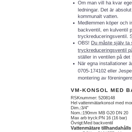
Om man vill ha kvar ege
ledningar. Det är absolut
kommunalt vatten.
Medlemmen köper och in
backventil, en kulventil 
tryckreduceringsventil. 
OBS!
Du måste själv ta 
tryckreduceringsventil 
ställer in ventilen på de
När egna installationer ä
0705-174102 eller Jespe
montering av föreningens
VM-KONSOL MED B
RSKnummer: 5208148
Hel vattenmätarkonsol med mont
Dim.:3/4”
Nom.:190mm MB G20 DN 20
Max arb tryck:PN 16 (16 bar)
Övrigt:Med backventil
Vattenmätare tillhandahåll