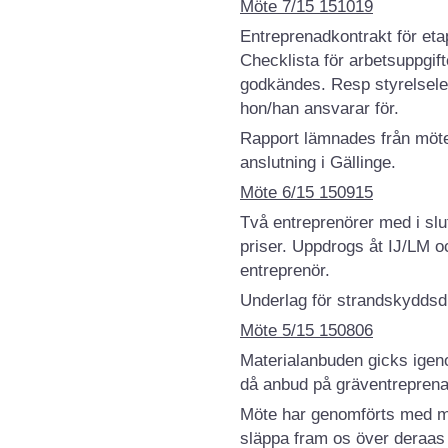
Möte 7/15 151019
Entreprenadkontrakt för et
Checklista för arbetsuppgif
godkändes. Resp styrelsele
hon/han ansvarar för.
Rapport lämnades från möte
anslutning i Gällinge.
Möte 6/15 150915
Två entreprenörer med i slut
priser. Uppdrogs åt IJ/LM o
entreprenör.
Underlag för strandskyddsdi
Möte 5/15 150806
Materialanbuden gicks igen
då anbud på gräventreprenad
Möte har genomförts med m
släppa fram os över deraas