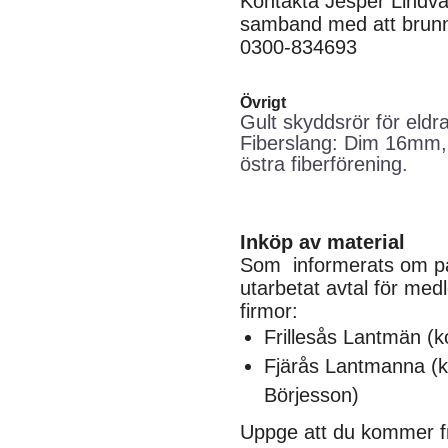
Kontakta Jesper Lindv
samband med att brunne
0300-834693
Övrigt
Gult skyddsrör för eldra
Fiberslang: Dim 16mm, 
östra fiberförening.
Inköp av material
Som informerats om på
utarbetat avtal för me
firmor:
Frillesås Lantmän (
Fjärås Lantmanna (k
Börjesson)
Uppge att du kommer fr