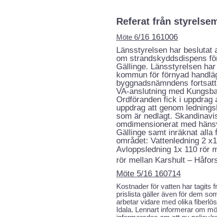
Referat från styrelse
/16 161006
Möte 6
Länsstyrelsen har beslutat
om strandskyddsdispens för
Gällinge. Länsstyrelsen har 
kommun för förnyad handläg
byggnadsnämndens fortsatt
VA-anslutning med Kungs
Ordföranden fick i uppdrag 
uppdrag att genom ledningsk
som är nedlagt.
Skandinavi
omdimensionerat med hänsyn 
Gällinge samt inräknat alla 
området:
Vattenledning 2 x
Avloppsledning 1x 110 rör m
rör mellan Karshult – Håfor
Möte 5/16 160714
Kostnader för vatten har tagits
prislista gäller även för dem som
arbetar vidare med olika fiberlö
Idala.
Lennart informerar om möt