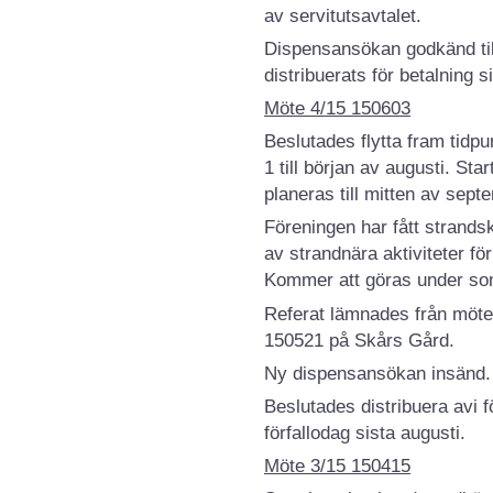
av servitutsavtalet.
Dispensansökan godkänd till 
distribuerats för betalning s
Möte 4/15 150603
Beslutades flytta fram tidp
1 till början av augusti. Sta
planeras till mitten av sept
Föreningen har fått strands
av strandnära aktiviteter f
Kommer att göras under s
Referat lämnades från möte
150521 på Skårs Gård.
Ny dispensansökan insänd.
Beslutades distribuera avi f
förfallodag sista augusti.
M
öte 3/15 150415