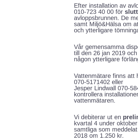
Efter installation av a
010-723 40 00 för
slut
avloppsbrunnen. De m
samt Miljö&Hälsa om at
och ytterligare tömninga
Vår gemensamma dispen
till den 26 jan 2019 oc
någon ytterligare förlän
Vattenmätare finns att
070-5171402 eller
Jesper Lindwall 070-58
kontrollera installatio
vattenmätaren.
Vi debiterar ut en
preli
kvartal 4 under oktober t
samtliga som meddelat 
2018 om 1.250 kr.