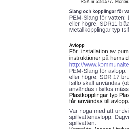
RSK nr 5181577.
Montera
Slang och kopplingar för va
PEM-Slang för vatten:
eller högre, SDR11 blå
Metallkopplingar typ Isi
Avlopp
För
installation av pum
instruktioner på hemsid
http://www.kommunaltek
PEM-Slang för avlopp:
eller högre, SDR 17 bru
Isiflo skall användas
(ob
användas i Isiflos mäss
Plastkopplingar typ Pl
får användas till avlopp
Var noga med att undvik
spillvattenavlopp. Dagva
spillvatten.