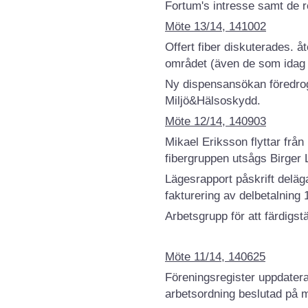
Fortum's intresse samt de rev
Möte 13/14, 141002
Offert fiber diskuterades. å
området (även de som idag ha
Ny dispensansökan föredrog
Miljö&Hälsoskydd.
Möte 12/14, 140903
Mikael Eriksson flyttar från 
fibergruppen utsågs Birger 
Lägesrapport påskrift delä
fakturering av delbetalning 
Arbetsgrupp för att färdigst
Möte 11/14, 140625
Föreningsregister uppdatera
arbetsordning beslutad på m