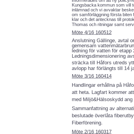
informerades om att ny policy/re
Kungsbacka kommun som vill t
inlämnad och vi avvaktar beske
om samförläggning första biten 
klar och det antecknas till proto
Thomas och ritningar samt serv
Möte 4/16 160512
Anslutning Gällinge, avtal
gemensam vattenmätarbrun
ledning för vatten för etapp 
Ledningsdimensionering avs
sträcka till Håfors utreds ytt
avlopp har förlängts till 14 
Möte 3/16 160414
Handlingar erhållna på Håf
att heta. Lagfart kommer at
med Miljö&Hälsoskydd ang 
Sammanfattning av alternati
beslutade överlåta fiberutby
Fiberförening.
Möte 2/16 160317