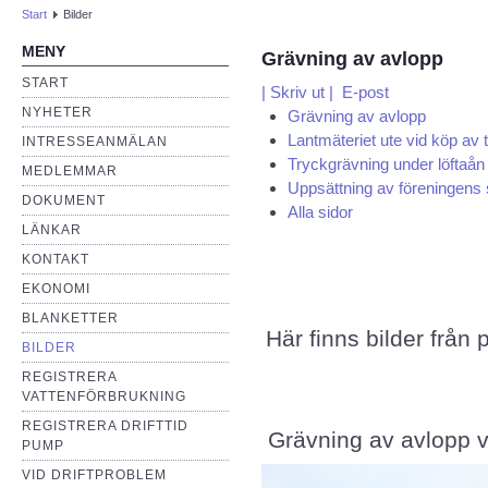
Start
Bilder
MENY
Grävning av avlopp
START
| Skriv ut |
E-post
NYHETER
Grävning av avlopp
Lantmäteriet ute vid köp av 
INTRESSEANMÄLAN
Tryckgrävning under löftaån
MEDLEMMAR
Uppsättning av föreningens 
DOKUMENT
Alla sidor
LÄNKAR
KONTAKT
EKONOMI
BLANKETTER
Här finns bilder från p
BILDER
REGISTRERA
VATTENFÖRBRUKNING
REGISTRERA DRIFTTID
Grävning av avlopp v
PUMP
VID DRIFTPROBLEM